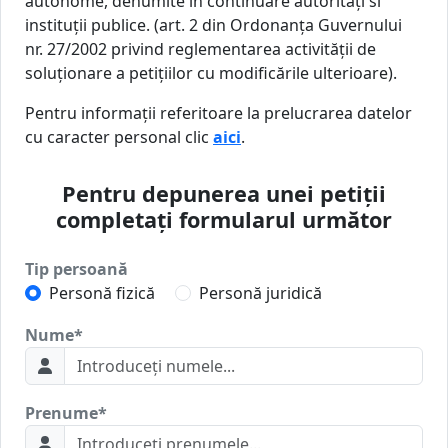
autonome, denumite în continuare autorități si
instituții publice. (art. 2 din Ordonanța Guvernului
nr. 27/2002 privind reglementarea activității de
soluționare a petițiilor cu modificările ulterioare).
Pentru informații referitoare la prelucrarea datelor
cu caracter personal clic
aici
.
Pentru depunerea unei petiții
completați formularul următor
Tip persoană
Personă fizică
Personă juridică
Nume
*
Prenume
*