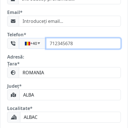
Email
*
Telefon
*
+40
▼
Adresă:
Țara
*
Județ
*
Localitate
*